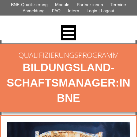
BNE-Qualifizierung
Module
Partner:innen
Termine
Anmeldung
FAQ
Intern
Login | Logout
QUALIFIZIERUNGS­PROGRAMM
BILDUNGSLAND­
SCHAFTSMANAGER­:IN
BNE